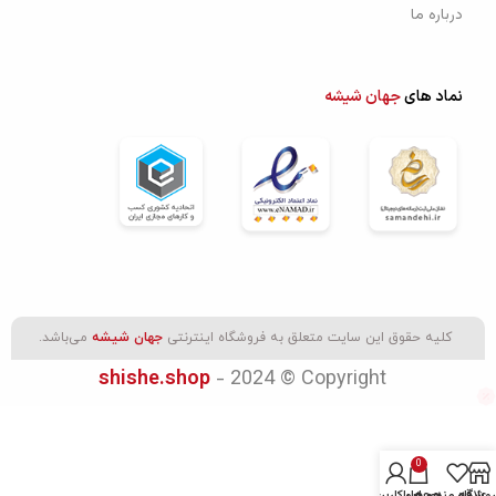
درباره ما
نماد های
جهان شیشه
کليه حقوق اين سايت متعلق به فروشگاه اینترنتی
جهان شیشه
می‌باشد.
- 2024 © Copyright
shishe.shop
0
روشگاه
علاقه مندی ها
محصول
حساب کاربری من