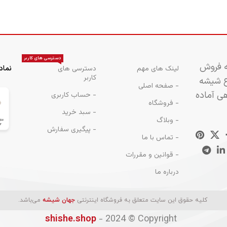
دسترسی های کاربر
ه فروش
لینک های مهم
دسترسی های
نماد
کاربر
اع شیشه
- صفحه اصلی
هی آماده
- حساب کاربری
- فروشگاه
- سبد خرید
- وبلاگ
- پیگیری سفارش
- تماس با ما
- قوانین و مقررات
درباره ما
کليه حقوق اين سايت متعلق به فروشگاه اینترنتی
جهان شیشه
می‌باشد.
- 2024 © Copyright
shishe.shop