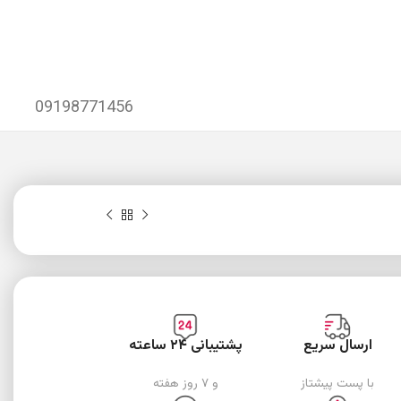
09198771456
ارسال سریع
پشتیبانی ۲۴ ساعته
با پست پیشتاز
و ۷ روز هفته