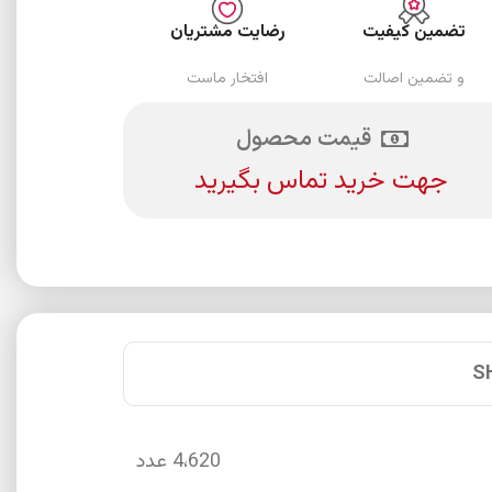
تضمین کیفیت
رضایت مشتریان
و تضمین اصالت
افتخار ماست
قیمت محصول
جهت خرید تماس بگیرید
S
4،620 عدد