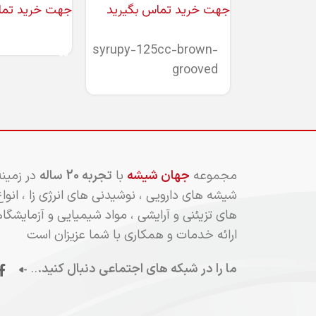
جهت خرید تماس بگیرید
جهت خرید تما
اطلاعات بیشتر
اطلاعات بیشتر
syrupy-125cc-brown-
grooved
مجموعه
جهان شیشه
با
تجربه 20 ساله
در زمین
شیشه های دارویی ، نوشیدنی های انرژی زا ، انو
های تزیئنی و آرایشی ، مواد شیمیایی و آزمایشگا
ارائه خدمات و همکاری با شما عزیزان است
ما را در شبکه های اجتماعی دنبال کنید.
..