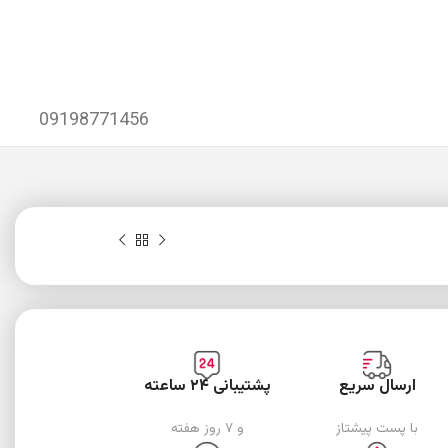
09198771456
ارسال سریع
پشتیبانی ۲۴ ساعته
با پست پیشتاز
و ۷ روز هفته