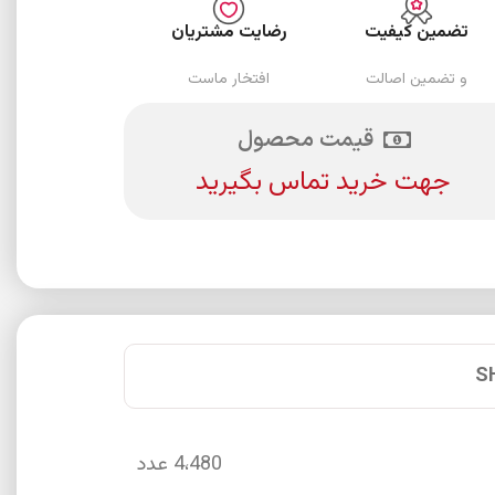
تضمین کیفیت
رضایت مشتریان
و تضمین اصالت
افتخار ماست
قیمت محصول
جهت خرید تماس بگیرید
S
4،480 عدد