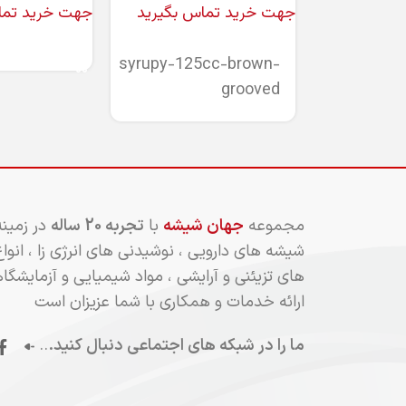
جهت خرید تماس بگیرید
جهت خرید تما
اطلاعات بیشتر
اطلاعات بیشتر
syrupy-125cc-brown-
grooved
مجموعه
جهان شیشه
با
تجربه 20 ساله
در زمین
شیشه های دارویی ، نوشیدنی های انرژی زا ، انو
های تزیئنی و آرایشی ، مواد شیمیایی و آزمایشگا
ارائه خدمات و همکاری با شما عزیزان است
ما را در شبکه های اجتماعی دنبال کنید.
..